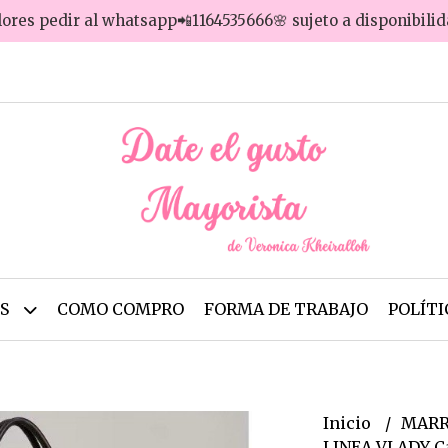
lores pedir al whatsapp📲1164535666🌸 sujeto a disponibili
OS
COMO COMPRO
FORMA DE TRABAJO
POLÍTI
Inicio
MARR
LINEA VLADY Ca