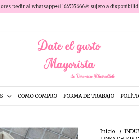
lores pedir al whatsapp📲1164535666🌸 sujeto a disponibili
OS
COMO COMPRO
FORMA DE TRABAJO
POLÍTI
Inicio
INDU
LINEA CHIKIS C