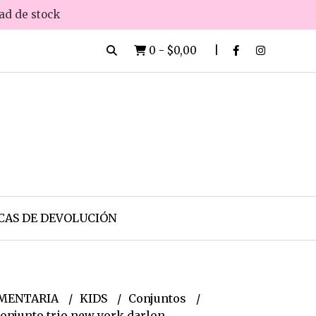
dad de stock
0
-
$0,00
CAS DE DEVOLUCIÓN
MENTARIA
KIDS
Conjuntos
onjunto trio new york darlon