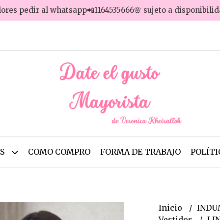
lores pedir al whatsapp📲1164535666🌸 sujeto a disponibili
OS
COMO COMPRO
FORMA DE TRABAJO
POLÍTI
Inicio
INDU
Vestidos
LIN