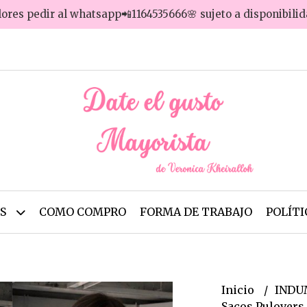
lores pedir al whatsapp📲1164535666🌸 sujeto a disponibili
OS
COMO COMPRO
FORMA DE TRABAJO
POLÍTI
Inicio
INDU
Sacos Pulovers