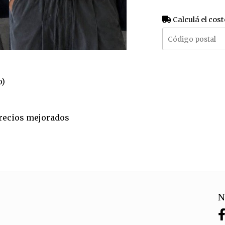
Calculá el cost
o)
 precios mejorados
N