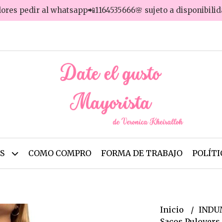
lores pedir al whatsapp📲1164535666🌸 sujeto a disponibili
OS
COMO COMPRO
FORMA DE TRABAJO
POLÍTI
Inicio
INDU
Sacos Pulovers