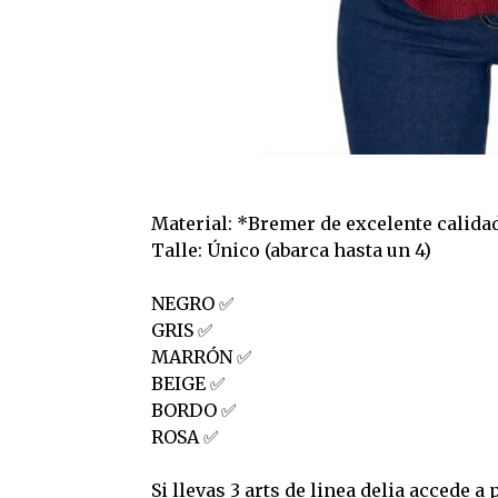
Material: *Bremer de excelente calida
Talle: Único (abarca hasta un 4)
NEGRO ✅️
GRIS ✅️
MARRÓN ✅️
BEIGE ✅️
BORDO ✅️
ROSA ✅️
Si llevas 3 arts de linea delia accede 