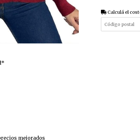
Calculá el cost
d*
a precios mejorados