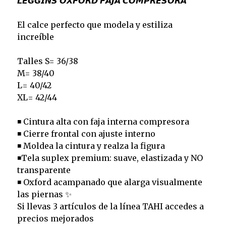
𝙇𝙀𝙂𝙂𝙄𝙉𝙎 𝙊𝙓𝙁𝙊𝙍𝘿 𝙁𝘼𝙅𝘼 𝘾𝙊𝙈𝙋𝙍𝙀𝙎𝙊𝙍𝘼
El calce perfecto que modela y estiliza
increíble
Talles S= 36/38
M= 38/40
L= 40/42
XL= 42/44
◾ Cintura alta con faja interna compresora
◾ Cierre frontal con ajuste interno
◾ Moldea la cintura y realza la figura
◾Tela suplex premium: suave, elastizada y NO
transparente
◾ Oxford acampanado que alarga visualmente
las piernas ✨
Si llevas 3 artículos de la línea TAHI accedes a
precios mejorados