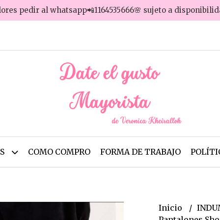
lores pedir al whatsapp📲1164535666🌸 sujeto a disponibili
OS
COMO COMPRO
FORMA DE TRABAJO
POLÍTI
Inicio
INDU
Pantalones Sho