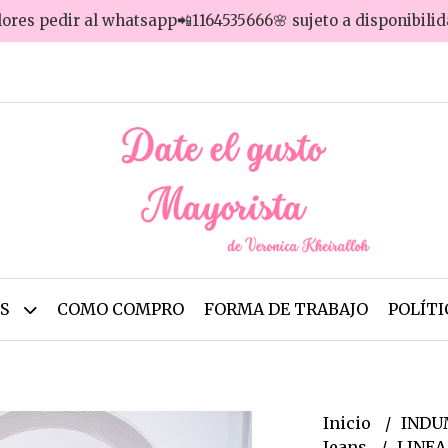
lores pedir al whatsapp📲1164535666🌸 sujeto a disponibili
OS
COMO COMPRO
FORMA DE TRABAJO
POLÍTI
Inicio
INDU
Jeans
LINEA