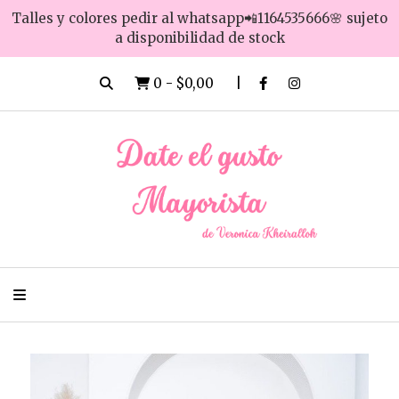
Talles y colores pedir al whatsapp📲1164535666🌸 sujeto
a disponibilidad de stock
0
-
$0,00