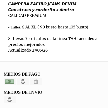
𝘾𝘼𝙈𝙋𝙀𝙍𝘼 𝙕𝘼𝙁𝙄𝙍𝙊 𝙅𝙀𝘼𝙉𝙎 𝘿𝙀𝙉𝙄𝙈
𝘾𝙤𝙣 𝙨𝙩𝙧𝙖𝙨𝙨 𝙮 𝙘𝙤𝙧𝙙𝙚𝙧𝙞𝙩𝙤 𝙭 𝙙𝙚𝙣𝙩𝙧𝙤
CALIDAD PREMIUM
▪️ 𝐓𝐚𝐥𝐥𝐞𝐬. S AL XL ( 90 busto hasta 105 busto)
Si llevas 3 artículos de la línea TAHI accedes a
precios mejorados
Actualizado 27/05/26
MEDIOS DE PAGO
MEDIOS DE ENVÍO