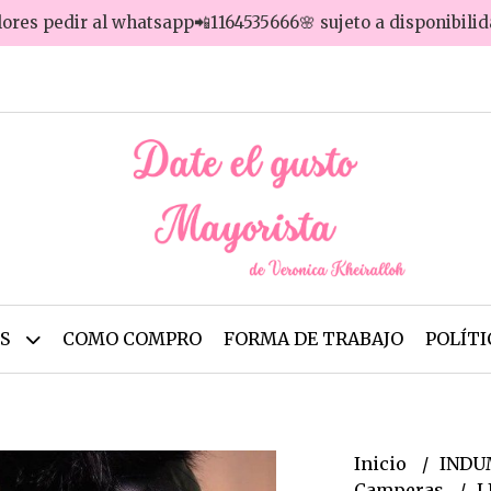
lores pedir al whatsapp📲1164535666🌸 sujeto a disponibili
OS
COMO COMPRO
FORMA DE TRABAJO
POLÍTI
Inicio
INDU
Camperas
L