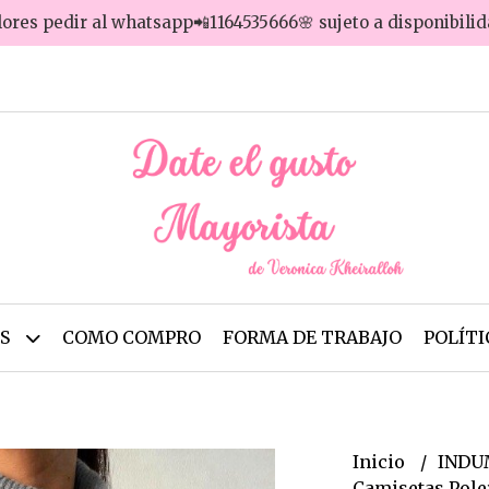
lores pedir al whatsapp📲1164535666🌸 sujeto a disponibili
OS
COMO COMPRO
FORMA DE TRABAJO
POLÍTI
Inicio
INDU
Camisetas Pol