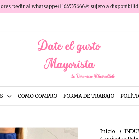
lores pedir al whatsapp📲1164535666🌸 sujeto a disponibili
OS
COMO COMPRO
FORMA DE TRABAJO
POLÍTI
Inicio
INDU
Camisetas Pol