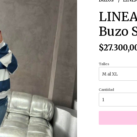
LINE
Buzo S
$27.300,0
Talles
Cantidad