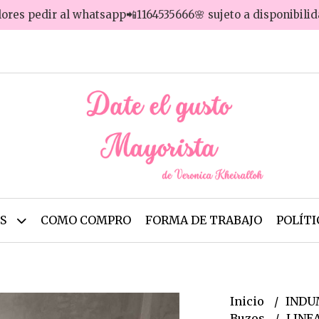
lores pedir al whatsapp📲1164535666🌸 sujeto a disponibili
OS
COMO COMPRO
FORMA DE TRABAJO
POLÍTI
Inicio
INDU
Buzos
LINE