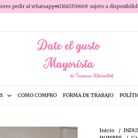
lores pedir al whatsapp📲1164535666🌸 sujeto a disponibili
OS
COMO COMPRO
FORMA DE TRABAJO
POLÍTI
Inicio
INDU
HOMBRE
Ca