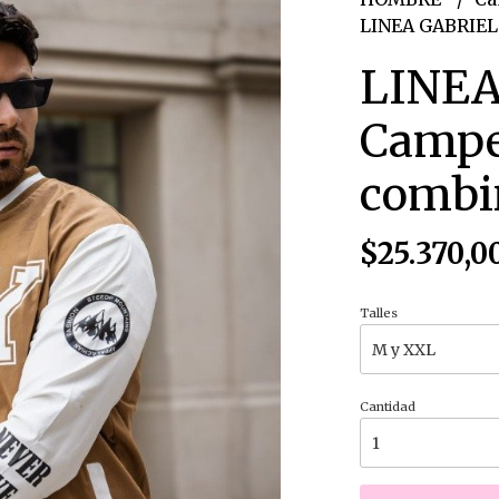
LINEA GABRIEL
LINEA
Campe
combi
$25.370,0
Talles
Cantidad