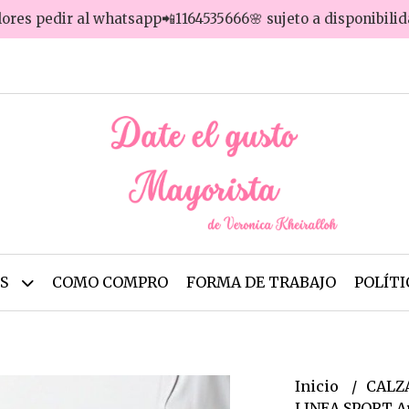
lores pedir al whatsapp📲1164535666🌸 sujeto a disponibili
OS
COMO COMPRO
FORMA DE TRABAJO
POLÍTI
Inicio
CALZ
LINEA SPORT Ar