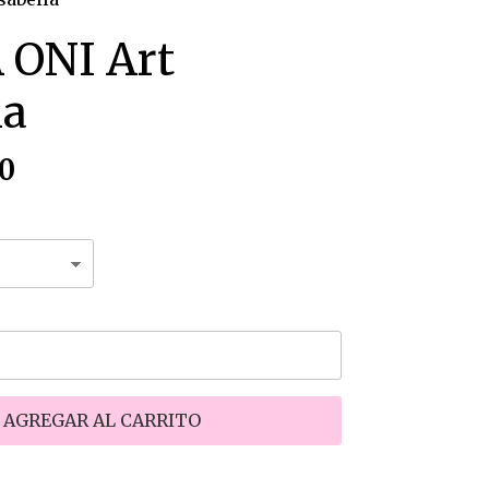
 ONI Art
la
0
AGREGAR AL CARRITO