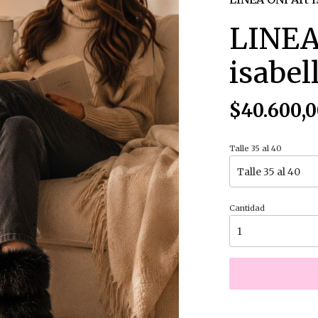
LINEA
isabel
$40.600,0
Talle 35 al 40
Cantidad