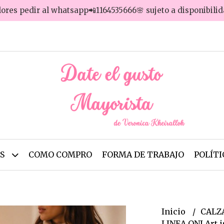
lores pedir al whatsapp📲1164535666🌸 sujeto a disponibili
OS
COMO COMPRO
FORMA DE TRABAJO
POLÍTI
Inicio
CALZ
LINEA ONI Art i