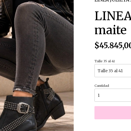
LINEA
maite
$45.845,0
Talle 35 al 41
Cantidad