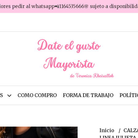
lores pedir al whatsapp📲1164535666🌸 sujeto a disponibili
OS
COMO COMPRO
FORMA DE TRABAJO
POLÍTI
Inicio
CALZ
LINEA JULIETA 