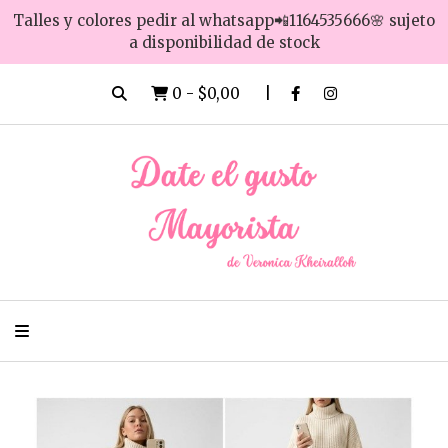
Talles y colores pedir al whatsapp📲1164535666🌸 sujeto
a disponibilidad de stock
0
-
$0,00