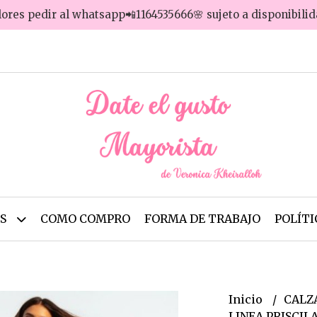
lores pedir al whatsapp📲1164535666🌸 sujeto a disponibili
OS
COMO COMPRO
FORMA DE TRABAJO
POLÍTI
Inicio
CALZ
LINEA PRISCILA