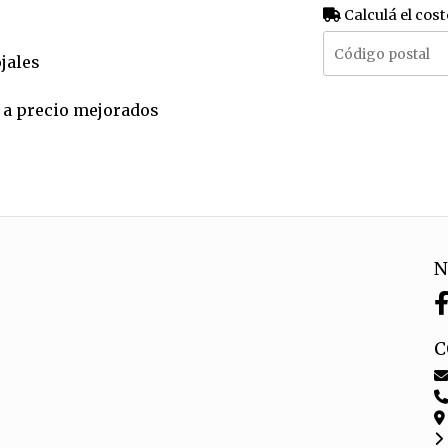
Calculá el cost
ojales
de a precio mejorados
N
C