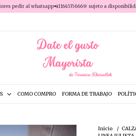
lores pedir al whatsapp📲1164535666🌸 sujeto a disponibili
OS
COMO COMPRO
FORMA DE TRABAJO
POLÍTI
Inicio
CALZ
LINEA JULIETA A